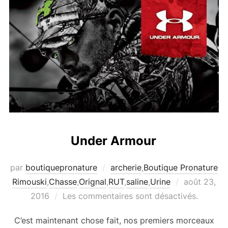
Under Armour
par
boutiquepronature
archerie
,
Boutique Pronature
Publié
Rimouski
,
Chasse
,
Orignal
,
RUT
,
saline
,
Urine
août 23,
le
2016
Les commentaires sont désactivés.
C’est maintenant chose fait, nos premiers morceaux