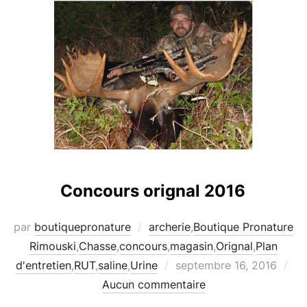
Concours orignal 2016
par
boutiquepronature
archerie
,
Boutique Pronature
Rimouski
,
Chasse
,
concours
,
magasin
,
Orignal
,
Plan
Publié
d'entretien
,
RUT
,
saline
,
Urine
septembre 16, 2016
le
Aucun commentaire