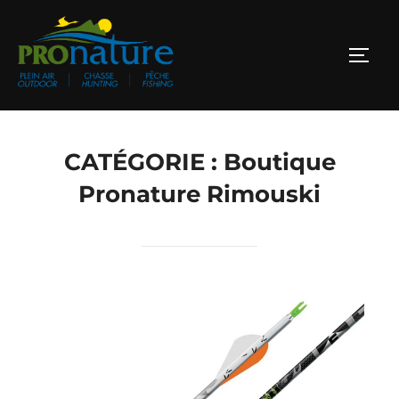
Aller
au
PERM
contenu
CATÉGORIE :
Boutique
Pronature Rimouski