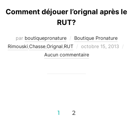
Comment déjouer l’orignal après le
RUT?
par
boutiquepronature
Boutique Pronature
Publié
Rimouski
,
Chasse
,
Orignal
,
RUT
octobre 15, 2013
le
Aucun commentaire
Navigation
1
2
des