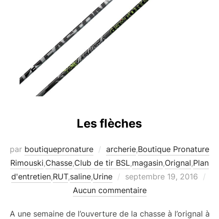
Les flèches
par
boutiquepronature
archerie
,
Boutique Pronature
Rimouski
,
Chasse
,
Club de tir BSL
,
magasin
,
Orignal
,
Plan
Publié
d'entretien
,
RUT
,
saline
,
Urine
septembre 19, 2016
le
Aucun commentaire
A une semaine de l’ouverture de la chasse à l’orignal à