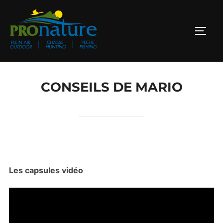
Aller
au
PERM
contenu
CONSEILS DE MARIO
Les capsules vidéo