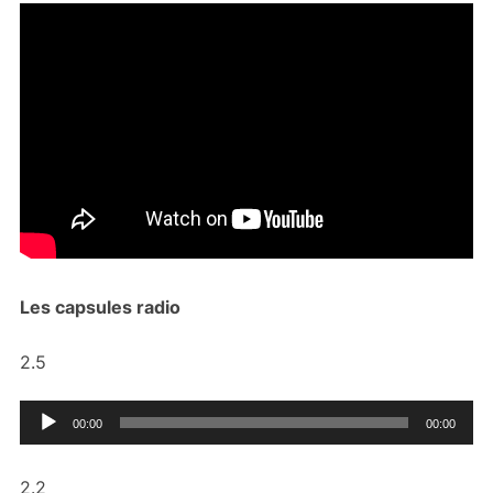
Les capsules radio
2.5
Lecteur
00:00
00:00
audio
2.2