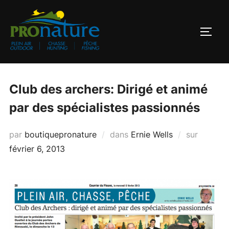
Aller
au
PERM
contenu
Club des archers: Dirigé et animé
par des spécialistes passionnés
Publié
par
boutiquepronature
dans
Ernie Wells
sur
le
février 6, 2013